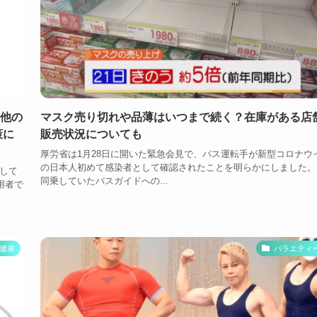
 他の
マスク売り切れや品薄はいつまで続く？在庫がある店
策に
販売状況についても
厚労省は1月28日に開いた緊急会見で、バス運転手が新型コロナウ
の日本人初めて感染者として確認されたことを明らかにしました。
をして
同乗していたバスガイドへの...
用者で
健康
バラエティ