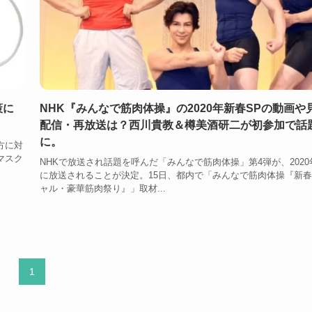
策に
NHK『みんなで筋肉体操』の2020年新春SPの動画や
配信・再放送は？西川貴教＆樽美酒研二が初参加で話
に。
方に対
マスク
NHKで放送され話題を呼んだ「みんなで筋肉体操」第4弾が、2020
に放送されることが決定。15日、都内で「みんなで筋肉体操『新
ャル・豪華筋肉祭り』」取材...
1