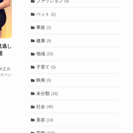
ファッション
(9)
ペット
(2)
事故
(2)
健康
(4)
見逃し
題
地域
(15)
子育て
(5)
年正月
春スペシ
映画
(5)
未分類
(19)
社会
(46)
美容
(14)
芸能