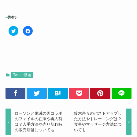
共有:
ク
F
リ
a
ッ
c
ク
e
し
b
て
o
T
o
w
k
i
で
t
共
t
有
e
す
r
る
Twitter話題
で
に
共
は
有
ク
(
リ
新
ッ
し
ク
い
し
ウ
て
ィ
く
ン
だ
ローソンと鬼滅の刃コラボ
鈴木奈々のバストアップし
ド
さ
ウ
い
のファイルの在庫や再入荷
た方法やトレーニングは？
で
(
は？入手方法や売り切れ時
食事やマッサージ方法につ
開
新
き
し
の販売店舗についても
いても
ま
い
す
ウ