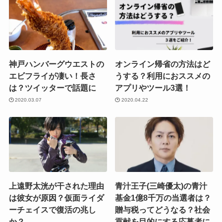
神戸ハンバーグウエストの
オンライン帰省の方法はど
エビフライが凄い！長さ
うする？利用におススメの
は？ツイッターで話題に
アプリやツール3選！
2020.03.07
2020.04.22
上遠野太洸が干された理由
青汁王子(三崎優太)の青汁
は彼女が原因？仮面ライダ
基金1億8千万の当選者は？
ーチェイスで復活の兆し
贈与税ってどうなる？社会
か？
貢献を目的にする応募者に