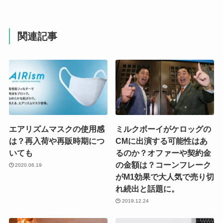
)
ィ
ン
ド
ウ
で
開
関連記事
き
ま
す
)
エアリズムマスクの使用感
ミルクボーイがケロッグの
は？再入荷や再販時期につ
CMに出演する可能性はあ
いても
るのか？オファーや契約金
の金額は？コーンフレーク
2020.06.19
がM1効果で大人気で売り切
れ続出と話題に。
2019.12.24