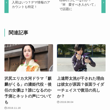
ゆみのコピーなのか？
で
(
入荷はいつ？デマ情報のア
「M 愛すべき人がいて」
開
新
カウントも特定！
き
し
で話題に
ま
い
す
ウ
)
ィ
ン
ド
ウ
で
開
関連記事
き
ま
す
)
沢尻エリカ大河ドラマ「麒
上遠野太洸が干された理由
麟がくる」の濃姫代役・後
は彼女が原因？仮面ライダ
任の女優は？誰になるのか
ーチェイスで復活の兆し
予測とネットの声について
か？
も
2019.08.04
2019.11.18