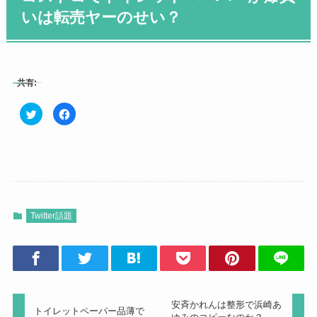
いは転売ヤーのせい？
共有:
ク
F
リ
a
ッ
c
ク
e
し
b
て
o
T
o
w
k
i
で
t
共
t
有
e
す
r
る
Twitter話題
で
に
共
は
有
ク
(
リ
新
ッ
し
ク
い
し
ウ
て
ィ
く
ン
だ
安斉かれんは整形で浜崎あ
ド
さ
トイレットペーパー品薄で
ウ
い