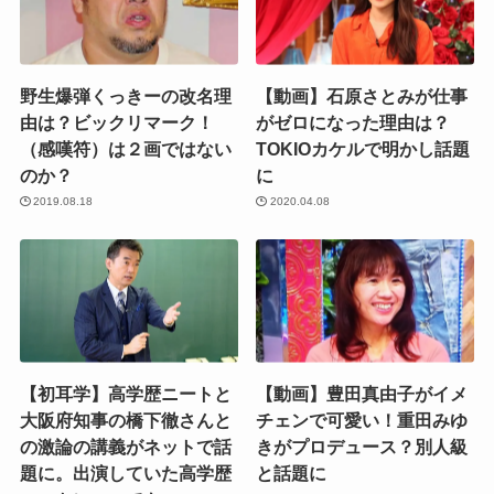
野生爆弾くっきーの改名理
【動画】石原さとみが仕事
由は？ビックリマーク！
がゼロになった理由は？
（感嘆符）は２画ではない
TOKIOカケルで明かし話題
のか？
に
2019.08.18
2020.04.08
【初耳学】高学歴ニートと
【動画】豊田真由子がイメ
大阪府知事の橋下徹さんと
チェンで可愛い！重田みゆ
の激論の講義がネットで話
きがプロデュース？別人級
題に。出演していた高学歴
と話題に