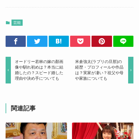
w
k
i
で
t
共
t
有
e
す
r
る
芸能
で
に
共
は
有
ク
(
リ
新
ッ
し
ク
い
し
ウ
て
ィ
く
ン
だ
オードリー若林の嫁の顏画
米倉強太(ラブリの旦那)の
ド
さ
ウ
い
像や馴れ初めは？本当に結
経歴・プロフィールや作品
で
(
婚したの？スピード婚した
は？実家が凄い？祖父や母
開
新
き
し
理由や決め手についても
や家族についても
ま
い
す
ウ
)
ィ
ン
ド
ウ
で
開
関連記事
き
ま
す
)