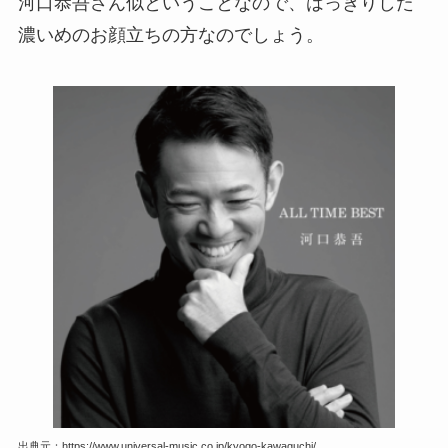
河口恭吾さん似ということなので、はっきりした
濃いめのお顔立ちの方なのでしょう。
出典元：https://www.universal-music.co.jp/kyogo-kawaguchi/