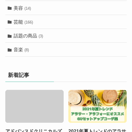
美容
(14)
芸能
(166)
話題の商品
(3)
音楽
(8)
新着記事
アドバンスドクリニカルズ
2021年夏トレンドのアラサ