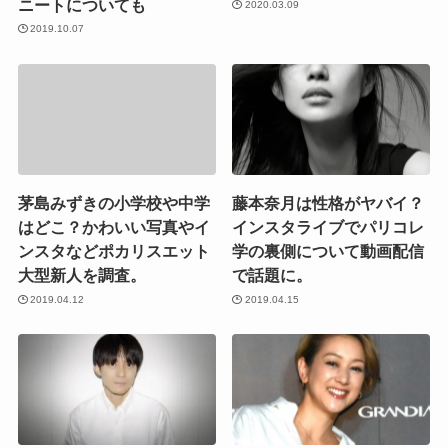
ニートについても
2020.03.09
2019.10.07
茅島みずきの小学校や中学
藤本奈月は性格がヤバイ？
はどこ？かわいい写真やイ
インスタライブでパリコレ
ンスタなどポカリスエット
学の裏側について動画配信
大型新人を調査。
で話題に。
2019.04.12
2019.04.15