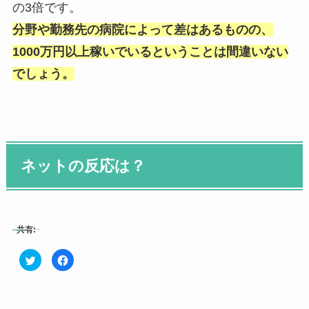
の3倍です。
分野や勤務先の病院によって差はあるものの、
1000万円以上稼いでいるということは間違いない
でしょう。
ネットの反応は？
共有:
ク
F
リ
a
ッ
c
ク
e
し
b
て
o
T
o